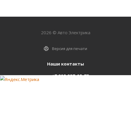
2026 © Авто Электрика
Версия для печати
Наши контакты
+7 903 937-05-75
support@starter-nsk.ru
г. Новосибирск,
ул.Горбаня, 33
Оставайтесь на связи