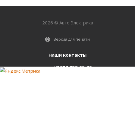
2026 © Авто Электрика
Версия для печати
Наши контакты
+7 903 937-05-75
support@starter-nsk.ru
г. Новосибирск,
ул.Горбаня, 33
Оставайтесь на связи