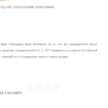
122-1КК, 5320-3724 094, 53203724094
го вида. Обращаем ваше внимание на то, что все приведённые выше
офертой, определенной п.2 ст. 437 Гражданского кодекса Российской
пожалуйста, к сотрудникам нашего отдела продаж.
А, 2.1А СОАТЭ