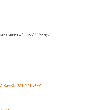
емма свинец "Плюс"+"Минус"
ИЛ
,
КамАЗ
,
КРАЗ
,
МАЗ
,
УРАЛ
ИАЛУЧ