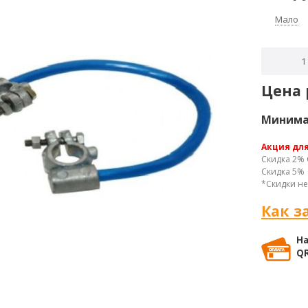
Мало
Цена 
Минимал
Акция дл
Скидка 2% 
Скидка 5% 
*Скидки не
Как з
На
QR