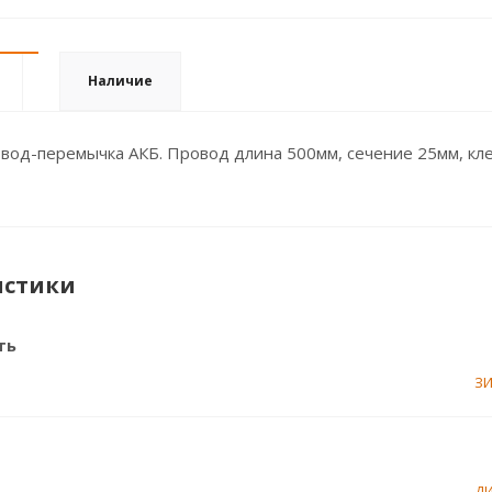
Наличие
вод-перемычка АКБ. Провод длина 500мм, сечение 25мм, кл
истики
ть
З
Д