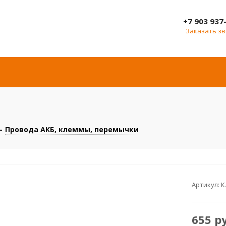
+7 903 937
Заказать з
-
Провода АКБ, клеммы, перемычки
Артикул:
К
655
р