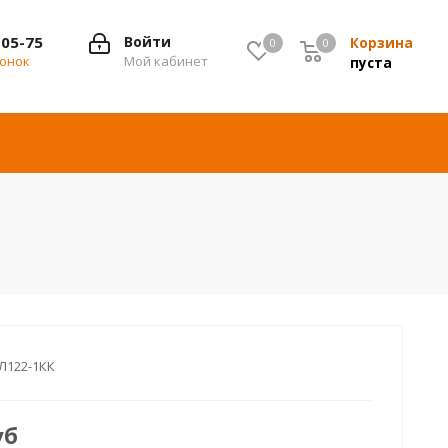
-05-75
Войти
Корзина
0
0
0
вонок
Мой кабинет
пуста
Л122-1КК
уб