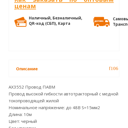
ценам
Наличный, Безналичный,
Самовы
QR-код (СБП), Карта
Трансп
Описание
AX3552 Провод ПАВМ
Провод высокой гибкости автотракторный с медной
токопроводящей жилой
Номинальное напряжение: до 48В S=15мм2
Длина: 10м
Цвет: черный